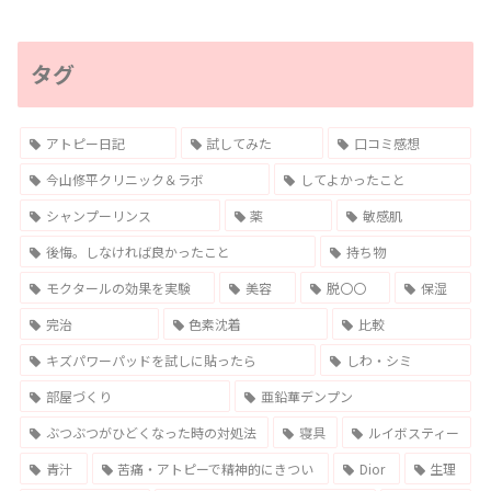
タグ
アトピー日記
試してみた
口コミ感想
今山修平クリニック＆ラボ
してよかったこと
シャンプーリンス
薬
敏感肌
後悔。しなければ良かったこと
持ち物
モクタールの効果を実験
美容
脱〇〇
保湿
完治
色素沈着
比較
キズパワーパッドを試しに貼ったら
しわ・シミ
部屋づくり
亜鉛華デンプン
ぶつぶつがひどくなった時の対処法
寝具
ルイボスティー
青汁
苦痛・アトピーで精神的にきつい
Dior
生理