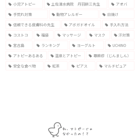
小児アトピー
土佐清水病院 丹羽耕三先生
アオバ
手荒れ対策
動物アレルギー
日焼け
信頼できる皮膚科の先生
アボガドオイル
手入れ方法
コストコ
福袋
マッサージ
マスク
汗対策
宮古島
ランキング
ヨーグルト
UCHINO
アトピーあるある
温泉とアトピー
蕁麻疹（じんましん）
安全な食べ物
紅茶
ピアス
マルチピュア