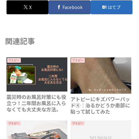
X
Facebook
はてブ
関連記事
アトピー
アトピー
震災時のお風呂対策にも役
アトピーにキズパワーパッ
立つ！二年間お風呂に入ら
ド④｜治るかどうか患部に
なくても大丈夫な方法。
貼って試してみた
アトピー
アトピー