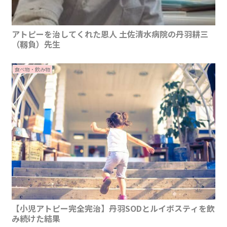
アトピーを治してくれた恩人 土佐清水病院の丹羽耕三
（靱負）先生
食べ物・飲み物
【小児アトピー完全完治】丹羽SODとルイボスティを飲
み続けた結果