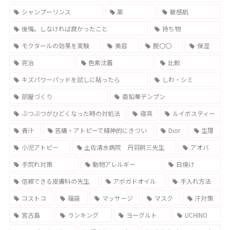
シャンプーリンス
薬
敏感肌
後悔。しなければ良かったこと
持ち物
モクタールの効果を実験
美容
脱〇〇
保湿
完治
色素沈着
比較
キズパワーパッドを試しに貼ったら
しわ・シミ
部屋づくり
亜鉛華デンプン
ぶつぶつがひどくなった時の対処法
寝具
ルイボスティー
青汁
苦痛・アトピーで精神的にきつい
Dior
生理
小児アトピー
土佐清水病院 丹羽耕三先生
アオバ
手荒れ対策
動物アレルギー
日焼け
信頼できる皮膚科の先生
アボガドオイル
手入れ方法
コストコ
福袋
マッサージ
マスク
汗対策
宮古島
ランキング
ヨーグルト
UCHINO