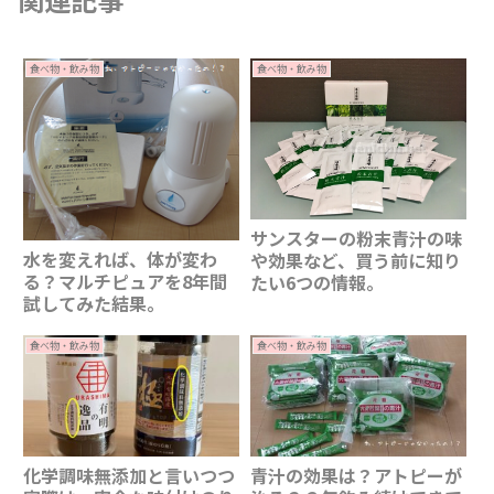
食べ物・飲み物
食べ物・飲み物
サンスターの粉末青汁の味
水を変えれば、体が変わ
や効果など、買う前に知り
る？マルチピュアを8年間
たい6つの情報。
試してみた結果。
食べ物・飲み物
食べ物・飲み物
化学調味無添加と言いつつ
青汁の効果は？アトピーが